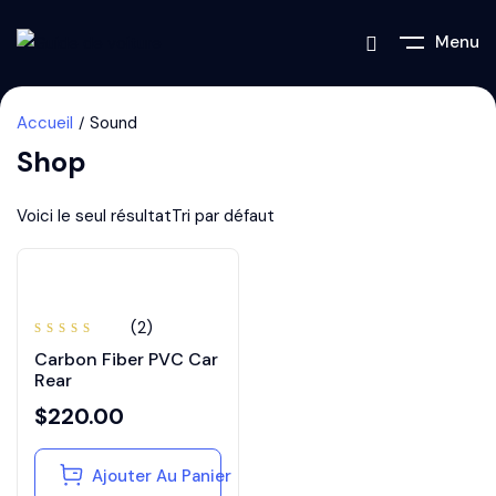
Menu
Accueil
Sound
Shop
Voici le seul résultat
(2)
Note
Carbon Fiber PVC Car
3.50
sur 5
Rear
$
220.00
Ajouter Au Panier