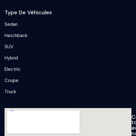
Type De Véhicules
Sedan
Hatchback
SUV
Hybrid
Electric
Coupe
Truck
C
t
a
n