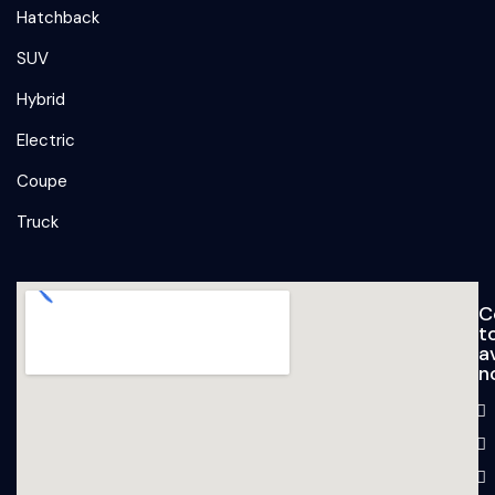
Hatchback
SUV
Hybrid
Electric
Coupe
Truck
C
t
a
n