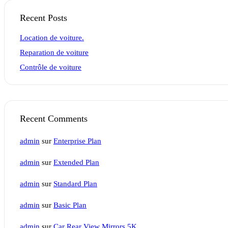
Recent Posts
Location de voiture.
Reparation de voiture
Contrôle de voiture
Recent Comments
admin
sur
Enterprise Plan
admin
sur
Extended Plan
admin
sur
Standard Plan
admin
sur
Basic Plan
admin
sur
Car Rear View Mirrors 5K