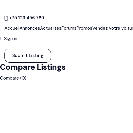
+75 123 456 789
Accueil
Annonces
Actualités
Forums
Promos
Vendez votre voitu
Sign in
Submit Listing
Compare Listings
Compare (
0
)